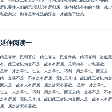
义、巧利这三者全是巧饰，作为治理社会病态的法则是不够的，
所以要使人们的思想认识有所归属，保持纯洁朴实的本性，减少
私欲杂念，抛弃圣智礼法的浮文，才能免于忧患。
延伸阅读一
绝圣弃智，民利百倍；绝仁弃义，民复孝慈；绝巧弃利，盗贼无
有。此三者以为文不足，故令有所属。见素抱朴，少私寡欲。
圣智，才之善也。仁义，人之善也。巧利，用之善也。而直云
绝，文甚不足，不令之有所属，无以见其指。故曰此三者以为文
而未足，故令人有所属，属之於素朴寡欲。 圣智，才之善也。
仁义，人之善也。巧利，用之善也。而直云绝，文甚不足，不令
之有所属，无以见其指。故曰此三者以为文而未足，故令人有所
属，属之於素朴寡欲。