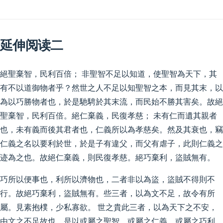
延伸阅读二
絕聖棄智，民利百倍； 非聖智不足以知道，使聖智為天下，其
有不以道御物者乎？然世之人不足以知聖智之本，而見其末，以
為以巧勝物者也，於是馳騁於其末流，而民始不勝其害矣。故絕
聖棄智，民利百倍。絕仁棄義，民復孝慈； 未有仁而遺其親者
也，未有義而後其君者也，仁義所以為孝慈矣。然及其衰也，竊
仁義之名以要利於世，於是子有違父，而父有虐子，此則仁義之
迹為之也。故絕仁棄義，則民復孝慈。絕巧棄利，盜賊無有。
巧所以便事也，利所以濟物也，二者非以為盜，盜賊不得則不
行。故絕巧棄利，盜賊無有。些三者，以為文不足，故令有所
屬。見素抱樸，少私寡欲。 世之貴此三者，以為天下之不安，
由文之不足故也。是以或屬之聖智，或屬之仁義，或屬之巧利，