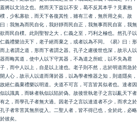
蓋將以文治之也。然而天下益以不安，曷不反其本乎？見素抱
樸，少私寡欲，而天下各復其性，雖有三者，無所用之矣。故
曰：我無為而民自化，我好靜而民自正，我無事而民自富，我無
欲而民自樸。此則聖智之大，仁義之至，巧利之極也。然孔子以
仁義禮樂治天下，老子絕而棄之，或者以為不同。《易》曰：形
而上者謂之道，形而下者謂之器。孔子之慮後世也深，故示人以
器而晦其道，使中人以下守其器，不為道之所眩，以不失為君
子，而中人以上，自是以上達也。老子則不然，志於明道而急於
開人心，故示人以道而薄於器，以為學者惟器之知，則道隱矣，
故絕仁義棄禮樂以明道。夫道不可言，可言皆其似者也。達者因
似以識真，而昧者執似以陷於偽。故後世執老子之言以亂天下者
有之，而學孔子者無大過。因老子之言以達道者不少，而求之於
孔子者常苦其無所從入。二聖人者，皆不得已也，全於此，必略
於彼矣。