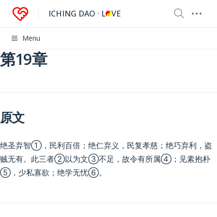
ICHING DAO · L
VE
Menu
第19章
原文
绝圣弃智①，民利百倍；绝仁弃义，民复孝慈；绝巧弃利，盗
贼无有。此三者②以为文③不足，故令有所属④；见素抱朴
⑤，少私寡欲；绝学无忧⑥。