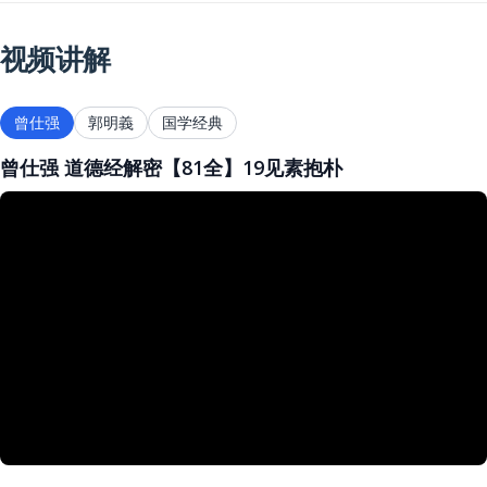
视频讲解
曾仕强
郭明義
国学经典
曾仕强 道德经解密【81全】19见素抱朴